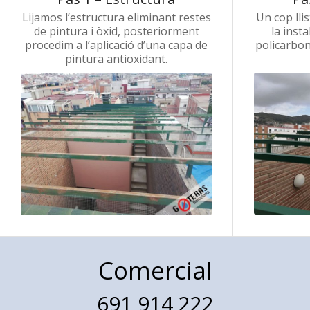
Lijamos
l’estructura
eliminant
restes
Un cop
lli
de pintura i
òxid,
posteriorment
la insta
procedim a
l’aplicació d’una
capa
de
policarbo
pintura
antioxidant.
Comercial
691 914 222