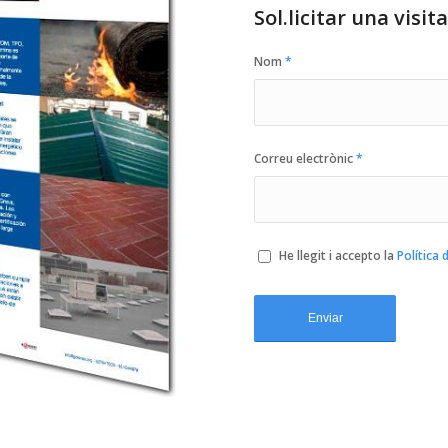
Sol.licitar una visit
Nom
*
Correu electrònic
*
He llegit i accepto la
Política 