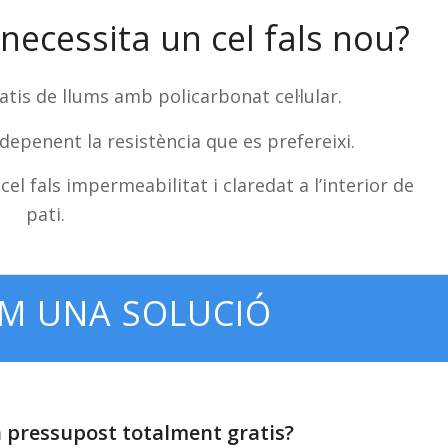
 necessita un cel fals nou?
atis de llums amb policarbonat cel·lular.
epenent la resistència que es prefereixi.
 cel fals impermeabilitat i claredat a l’interior de
pati.
REM UNA SOLUCIÓ
n pressupost totalment gratis?