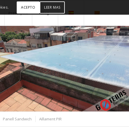
ACEPTO
LEER MAS
kies.
Pressupost
Blog
Panell Sandwich
Aïllament PIR