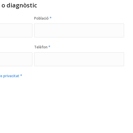
a o diagnòstic
Població
*
Telèfon
*
de privacitat
*