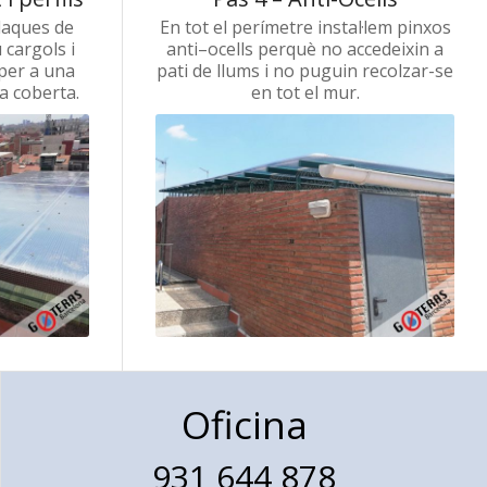
laques
de
En
tot el perímetre
instal·lem
pinxos
u
cargols
i
anti
–
ocells
perquè no
accedeixin a
per a una
pati de
llums
i no
puguin
recolzar-se
la coberta.
en
tot
el mur.
Oficina
931 644 878