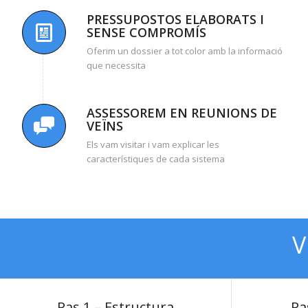
PRESSUPOSTOS ELABORATS I
SENSE COMPROMÍS
Oferim un
dossier
a tot color
amb
la informació
que necessita
ASSESSOREM EN REUNIONS DE
VEÏNS
Els
vam visitar
i
vam explicar
les
característiques
de cada sistema
V
Pas 1 – Estructura
Pas