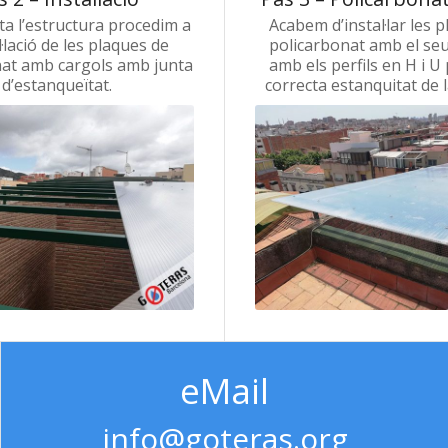
sta
l’estructura
procedim a
Acabem
d’instal·lar
les
p
l·lació de les
plaques
de
policarbonat
amb el se
nat
amb
cargols
amb junta
amb
els
perfils en
H i
U
d’estanqueïtat.
correcta
estanquitat
de 
eMail
info@goteras.org