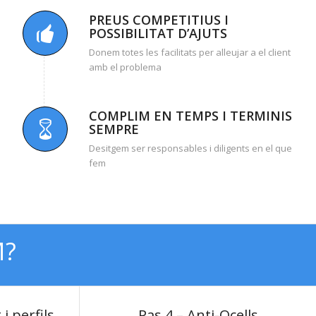
PREUS COMPETITIUS I
POSSIBILITAT D’AJUTS
Donem
totes
les
facilitats
per alleujar
a
el client
amb el problema
COMPLIM EN TEMPS I TERMINIS
SEMPRE
Desitgem
ser responsables i
diligents
en el que
fem
M?
i perfils
Pas 4 – Anti-Ocells