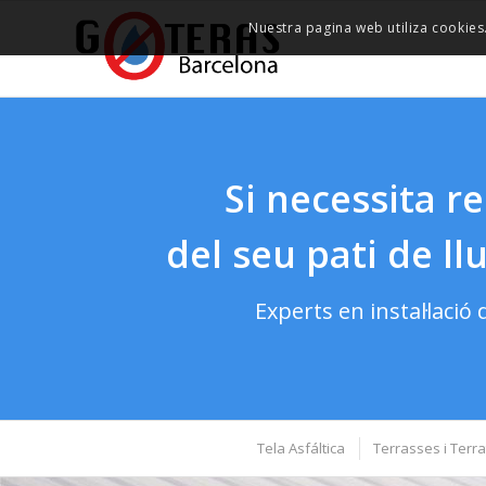
Nuestra pagina web utiliza cookies
Si necessita re
del seu pati de l
Experts en instal·lació 
Tela Asfáltica
Terrasses i Terra