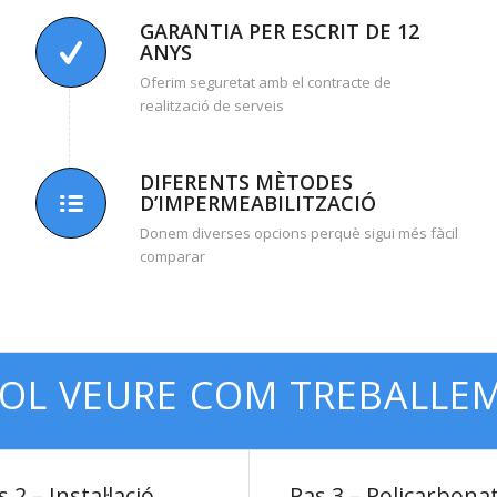
GARANTIA PER ESCRIT DE 12
ANYS
Oferim
seguretat
amb
el contracte
de
realització
de serveis
DIFERENTS MÈTODES
D’IMPERMEABILITZACIÓ
Donem
diverses
opcions
perquè sigui més
fàcil
comparar
OL VEURE COM TREBALLE
 2 – Instal·lació
Pas 3 – Policarbonat 