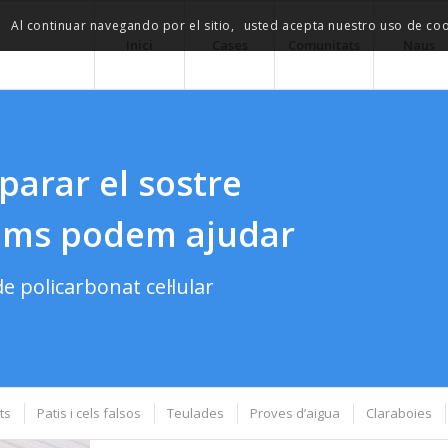
.
Al continuar navegando por el sitio,
usted acepta nuestro uso de coo
Inici
Cases
Comunitats
Naus
parar el sostre
lums podem ajudar
de policarbonat cel·lular
ts
Patis i cels falsos
Teulades
Proves d’aigua
Claraboies