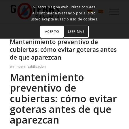
Nuestra pagina web utiliza cookies.
Al continuar navegando por el sitio,
usted acepta nuestro uso de cookies.
ACEPTO
LEER MAS
Mantenimiento preventivo de
cubiertas: cómo evitar goteras antes
de que aparezcan
en
Impermeabilización
Mantenimiento
preventivo de
cubiertas: cómo evitar
goteras antes de que
aparezcan