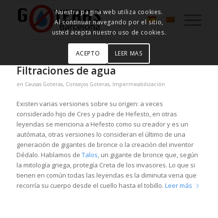
Nuestra pagina web utiliza cookies.
Al continuar navegando por el sitio,
usted acepta nuestro uso de cookies.
ACEPTO
LEER MAS
Filtraciones de agua
en
Causas Goteras
,
Consejos Goteras
,
Impermeabilización
Existen varias versiones sobre su origen: a veces
considerado hijo de Cres y padre de Hefesto, en otras
leyendas se menciona a Hefesto como su creador y es un
autómata, otras versiones lo consideran el último de una
generación de gigantes de bronce o la creación del inventor
Dédalo. Hablamos de
Talos
, un gigante de bronce que, según
la mitología griega, protegía Creta de los invasores. Lo que si
tienen en común todas las leyendas es la diminuta vena que
recorría su cuerpo desde el cuello hasta el tobillo.
Leer más