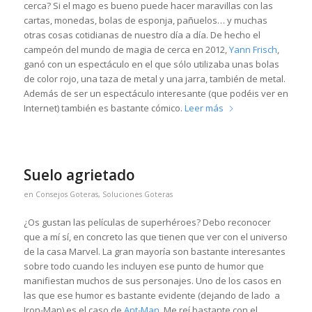
cerca? Si el mago es bueno puede hacer maravillas con las
cartas, monedas, bolas de esponja, pañuelos… y muchas
otras cosas cotidianas de nuestro día a día. De hecho el
campeón del mundo de magia de cerca en 2012,
Yann Frisch
,
ganó con un espectáculo en el que sólo utilizaba unas bolas
de color rojo, una taza de metal y una jarra, también de metal.
Además de ser un espectáculo interesante (que podéis ver en
Internet) también es bastante cómico.
Leer más
Suelo agrietado
en
Consejos Goteras
,
Soluciones Goteras
¿Os gustan las películas de superhéroes? Debo reconocer
que a mí sí, en concreto las que tienen que ver con el universo
de la casa Marvel. La gran mayoría son bastante interesantes
sobre todo cuando les incluyen ese punto de humor que
manifiestan muchos de sus personajes. Uno de los casos en
las que ese humor es bastante evidente (dejando de lado a
Iron-Man) es el caso de
Ant-Man
. Me reí bastante con el