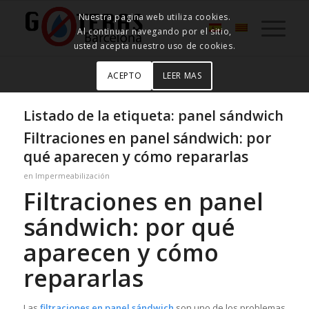
Nuestra pagina web utiliza cookies.
Al continuar navegando por el sitio,
usted acepta nuestro uso de cookies.
ACEPTO
LEER MAS
Listado de la etiqueta:
panel sándwich
Filtraciones en panel sándwich: por
qué aparecen y cómo repararlas
en
Impermeabilización
Filtraciones en panel
sándwich: por qué
aparecen y cómo
repararlas
Las
filtraciones en panel sándwich
son uno de los problemas