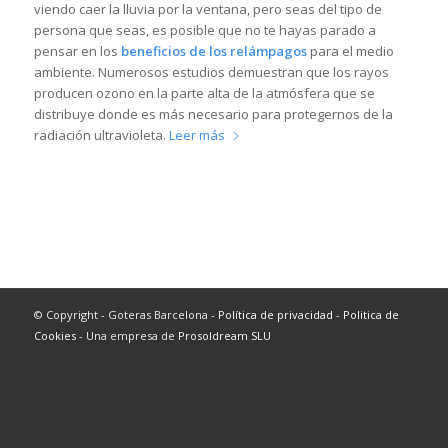
viendo caer la lluvia por la ventana, pero seas del tipo de
persona que seas, es posible que no te hayas parado a
pensar en los
beneficios de los relámpagos
para el medio
ambiente. Numerosos estudios demuestran que los rayos
producen ozono en la parte alta de la atmósfera que se
distribuye donde es más necesario para protegernos de la
radiación ultravioleta.
Leer más
© Copyright - Goteras Barcelona -
Política de privacidad
-
Politica de
Cookies
- Una empresa de
Prosoldream SLU