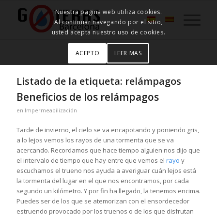
Nuestra pagina web utiliza cookies.
Al continuar navegando por el sitio,
usted acepta nuestro uso de cookies.
ACEPTO
LEER MAS
Listado de la etiqueta:
relámpagos
Beneficios de los relámpagos
en
Impermeabilización
Tarde de invierno, el cielo se va encapotando y poniendo gris,
a lo lejos vemos los rayos de una tormenta que se va
acercando. Recordamos que hace tiempo alguien nos dijo que
el intervalo de tiempo que hay entre que vemos el
rayo
y
escuchamos el trueno nos ayuda a averiguar cuán lejos está
la tormenta del lugar en el que nos encontramos, por cada
segundo un kilómetro. Y por fin ha llegado, la tenemos encima.
Puedes ser de los que se atemorizan con el ensordecedor
estruendo provocado por los truenos o de los que disfrutan