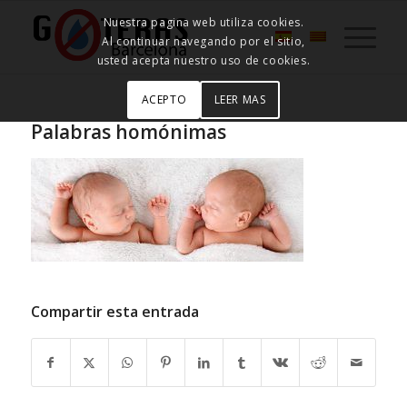
Nuestra pagina web utiliza cookies.
Al continuar navegando por el sitio,
usted acepta nuestro uso de cookies.
ACEPTO
LEER MAS
Palabras homónimas
Compartir esta entrada