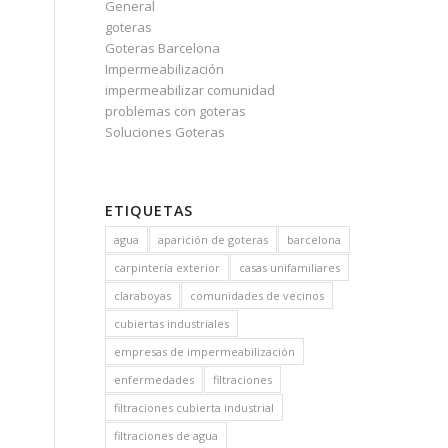
General
goteras
Goteras Barcelona
Impermeabilización
impermeabilizar comunidad
problemas con goteras
Soluciones Goteras
ETIQUETAS
agua
aparición de goteras
barcelona
carpintería exterior
casas unifamiliares
claraboyas
comunidades de vecinos
cubiertas industriales
empresas de impermeabilización
enfermedades
filtraciones
filtraciones cubierta industrial
filtraciones de agua