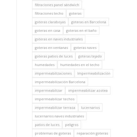
filtraciones panel sándwich
filtraciones techo
goteras
goteras claraboyas
goteras en Barcelona
goteras en casa
goteras en el baño
goteras en naves industriales
goteras en ventanas
goteras naves
goteras patios de luces
goteras tejado
humedades
humedades en el techo
impermeabilizaciones
Impermeabilización
impermeabilización Barcelona
impermeabilizar
impermeabilizar azotea
impermeabilizar techos
impermeabilizar terraza
lucernarios
lucernarios naves industriales
patios de luces
peligros
problemas de goteras
reparación goteras