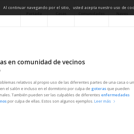
.
Al continuar navegando por el sitio,
usted acepta nuestro uso de coo
Portada
Casas
Comunidades
Naves
as en comunidad de vecinos
a
oblemas relativos al propio uso de las diferentes partes de una casa o u
 en el salón e incluso en el dormitorio por culpa de
goteras
que pueden
onales. También pueden ser las culpables de diferentes
enfermedades
inos
por culpa de ellas. Estos son algunos ejemplos.
Leer más