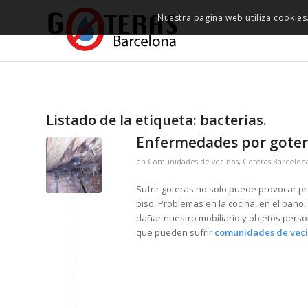
Nuestra pagina web utiliza cookies
Listado de la etiqueta:
bacterias.
Enfermedades por goter
en
Comunidades de vecinos
,
Goteras Barcelon
Sufrir goteras no solo puede provocar pr
piso. Problemas en la cocina, en el baño,
dañar nuestro mobiliario y objetos pers
que pueden sufrir
comunidades de vec