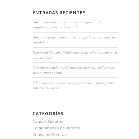
ENTRADAS RECIENTES
Goteras en ventanas: por qué entra agua por la
carpintería y cómo solucionarlo
Goteras después de una tormenta: qué hacer y cómo evitar
más daños
Impermeabilización de balcones: cómo evitar goteras en el
piso de abajo
Cubierta invertida vs cubierta convencional: cuál protege
mejor contra goteras
Filtraciones de agua en garajes y sótanos: causas y cómo
impermeabilizarlos
CATEGORÍAS
Causas Goteras
Comunidades de vecinos
Consejos Goteras