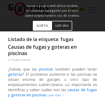
Nuestra pagina web utiliza cookies.
Al continuar navegando por el sitio,
usted acepta nuestro uso de cookies.
ACEPTO
LEER MAS
Listado de la etiqueta:
fugas
Causas de fugas y goteras en
piscinas
en
Causas Goteras
¿Sabías que las
piscinas
también pueden tener
goteras
? El problema aumenta si las piscinas se
sitúan encima de garajes u otro tipo de
emplazamientos subterráneos. Lo importante es
identificar y saber cuáles son las
causas de fugas
y goteras en piscinas
.
Leer más