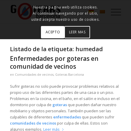
Nuestra pagina web utiliza cookies.
Al continuar navegando por el sitio,
usted acepta nuestro uso de cookies.
ACEPTO
LEER MAS
Listado de la etiqueta:
humedad
Enfermedades por goteras en
comunidad de vecinos
en
Comunidades de vecinos
,
Goteras Barcelona
Sufrir goteras no solo puede provocar problemas relativos al
propio uso de las diferentes partes de una casa o un piso.
Problemas en la cocina, en el baño, en el salón e incluso en el
dormitorio por culpa de
goteras
que pueden dañar nuestro
mobiliario y objetos personales. También pueden ser las
culpables de diferentes
enfermedades
que pueden sufrir
comunidades de vecinos
por culpa de ellas. Estos son
algunos ejemplos.
Leer más